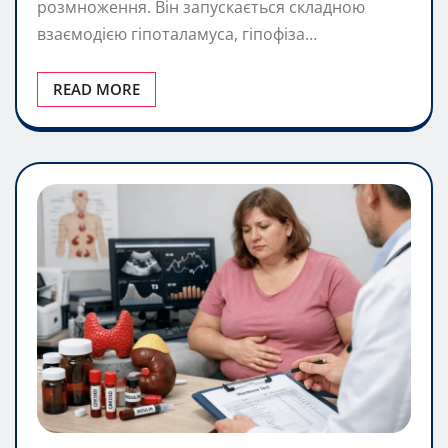
розмноження. Він запускається складною
взаємодією гіпоталамуса, гіпофіза…
READ MORE