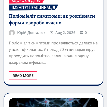
ЗДОРОВ'Я ДІТЕЙ
ІМУНІТЕТ І ВАКЦИНАЦІЯ
Поліомієліт симптоми: як розпізнати
форми хвороби вчасно
Юрій Довгалюк
Aug 2, 2026
0
Поліомієліт симптоми проявляються далеко не
у всіх інфікованих. У понад 70 % випадків вірус
проходить непомітно, залишаючи людину
джерелом інфекції…
READ MORE