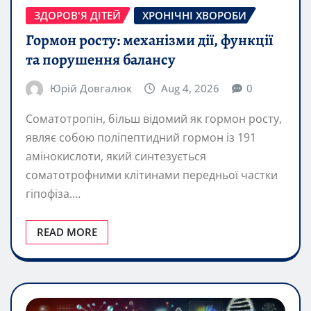
ЗДОРОВ'Я ДІТЕЙ
ХРОНІЧНІ ХВОРОБИ
Гормон росту: механізми дії, функції
та порушення балансу
Юрій Довгалюк
Aug 4, 2026
0
Соматотропін, більш відомий як гормон росту,
являє собою поліпептидний гормон із 191
амінокислоти, який синтезується
соматотрофними клітинами передньої частки
гіпофіза.…
READ MORE