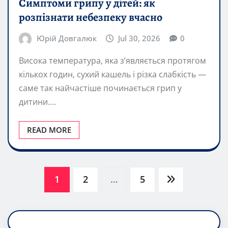
Симптоми грипу у дітей: як
розпізнати небезпеку вчасно
Юрій Довгалюк
Jul 30, 2026
0
Висока температура, яка з’являється протягом
кількох годин, сухий кашель і різка слабкість —
саме так найчастіше починається грип у
дитини.…
READ MORE
Posts
1
2
…
5
pagination