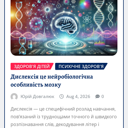
ЗДОРОВ'Я ДІТЕЙ
ПСИХІЧНЕ ЗДОРОВ'Я
Дислексія це нейробіологічна
особливість мозку
Юрій Довгалюк
Aug 4, 2026
0
Дислексія — це специфічний розлад навчання,
пов’язаний із труднощами точного й швидкого
розпізнавання слів, декодування літер і