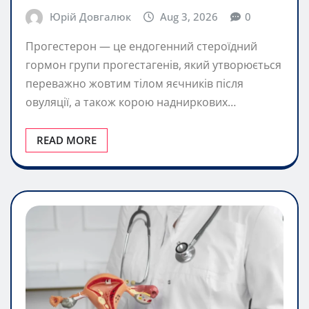
Юрій Довгалюк
Aug 3, 2026
0
Прогестерон — це ендогенний стероїдний
гормон групи прогестагенів, який утворюється
переважно жовтим тілом яєчників після
овуляції, а також корою надниркових…
READ MORE