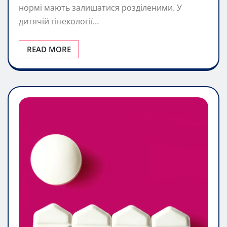
нормі мають залишатися розділеними. У
дитячій гінекології…
READ MORE