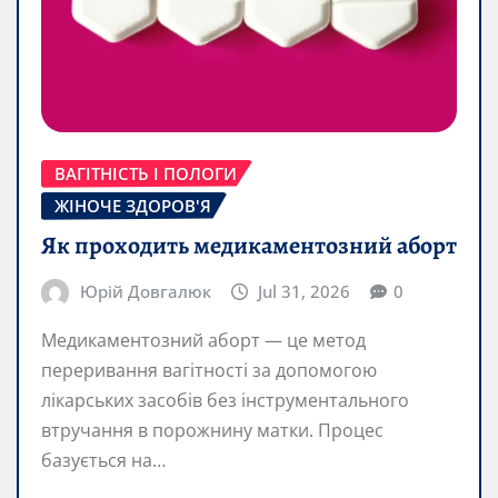
ВАГІТНІСТЬ І ПОЛОГИ
ЖІНОЧЕ ЗДОРОВ'Я
Як проходить медикаментозний аборт
Юрій Довгалюк
Jul 31, 2026
0
Медикаментозний аборт — це метод
переривання вагітності за допомогою
лікарських засобів без інструментального
втручання в порожнину матки. Процес
базується на…