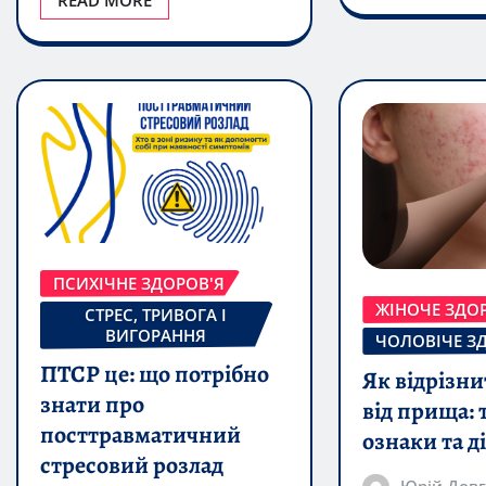
ПСИХІЧНЕ ЗДОРОВ'Я
ЖІНОЧЕ ЗДО
СТРЕС, ТРИВОГА І
ВИГОРАННЯ
ЧОЛОВІЧЕ З
ПТСР це: що потрібно
Як відрізн
знати про
від прища: 
посттравматичний
ознаки та д
стресовий розлад
Юрій Дов
Юрій Довгалюк
Aug 9, 2026
Aug 9, 2026
0
Твердий шанк