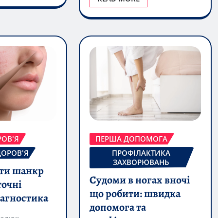
РОВ'Я
ПЕРША ДОПОМОГА
ДОРОВ'Я
ПРОФІЛАКТИКА
ЗАХВОРЮВАНЬ
ити шанкр
Судоми в ногах вночі
точні
що робити: швидка
іагностика
допомога та
галюк
профілактика
0
Юрій Довгалюк
р — це
Aug 9, 2026
0