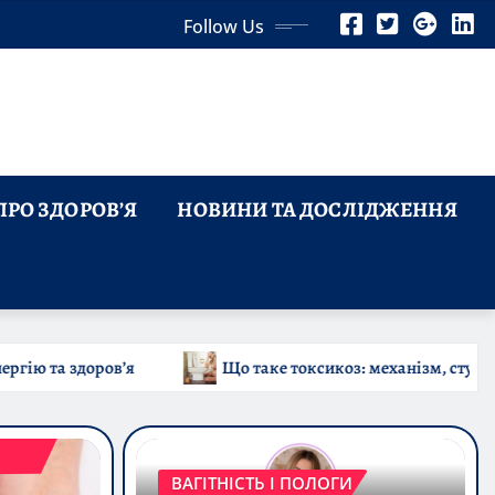
Follow Us
ПРО ЗДОРОВ’Я
НОВИНИ ТА ДОСЛІДЖЕННЯ
 токсикоз: механізм, ступені та сучасні підходи
Хвор
ВАГІТНІСТЬ І ПОЛОГИ