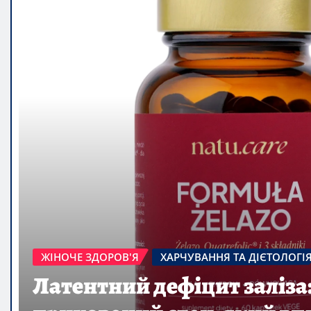
ВАГІТНІСТЬ І ПОЛОГИ
ЖІНОЧЕ ЗДОРОВ'Я
Що таке токсикоз: механіз
та сучасні підходи
Юрій Довгалюк
Aug 9, 2026
0