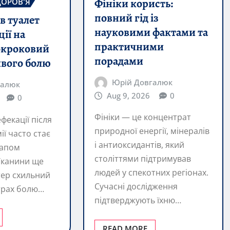
практичними
окроковий
порадами
йвого болю
Юрій Довгалюк
галюк
Aug 9, 2026
0
0
Фініки — це концентрат
фекації після
природної енергії, мінералів
ії часто стає
і антиоксидантів, який
тапом
століттями підтримував
Тканини ще
людей у спекотних регіонах.
ктер схильний
Сучасні дослідження
страх болю…
підтверджують їхню…
READ MORE