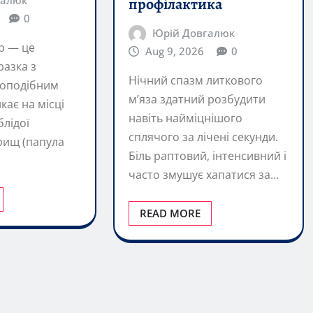
разка з
Нічний спазм литкового
оподібним
м’яза здатний розбудити
кає на місці
навіть найміцнішого
лідої
сплячого за лічені секунди.
рищ (папула
Біль раптовий, інтенсивний і
часто змушує хапатися за…
READ MORE