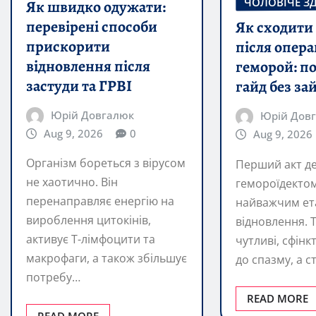
відновлення після
геморой: п
застуди та ГРВІ
гайд без за
Юрій Довгалюк
Юрій Дов
Aug 9, 2026
0
Aug 9, 2026
Організм бореться з вірусом
Перший акт де
не хаотично. Він
гемороїдектом
перенаправляє енергію на
найважчим е
вироблення цитокінів,
відновлення. 
активує Т-лімфоцити та
чутливі, сфін
макрофаги, а також збільшує
до спазму, а 
потребу…
READ MORE
READ MORE