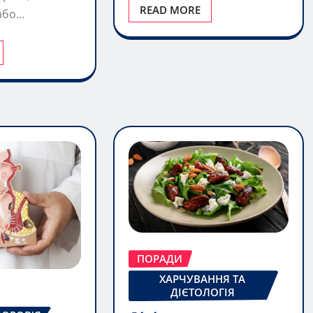
ПОРАДИ
ХАРЧУВАННЯ ТА
ДІЄТОЛОГІЯ
Фініки користь:
ДОРОВ'Я
повний гід із
в туалет
науковими фактами та
ції на