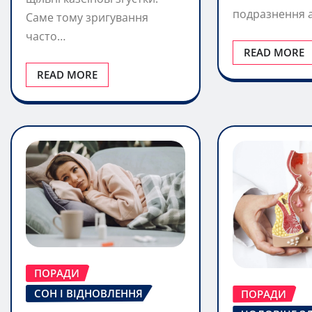
READ MORE
ПОРАДИ
СОН І ВІДНОВЛЕННЯ
ПОРАДИ
ЧОЛОВІЧЕ З
Як швидко одужати:
перевірені способи
Як сходити 
прискорити
після опера