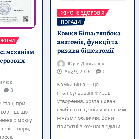
Комки Біша: глибока
анатомія, функції та
ВОРОБИ
ризики бішектомії
е: механізм
нервових
Юрій Довгалюк
Aug 9, 2026
0
галюк
Комки Біша — це
0
інкапсульовані жирові
утворення, розташовані
е стан, при
глибоко в щічній ділянці між
 корінці, що
м’язами обличчя. Вони
пинного мозку
присутні в кожної людини…
цеві отвори,
ресії,
READ MORE
або…