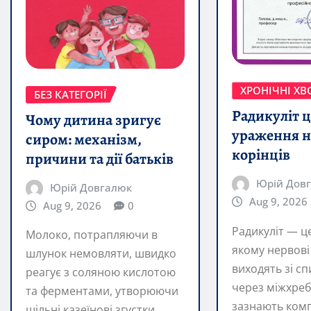
ХРОНІЧНІ Х
БЕЗ КАТЕГОРІЇ
Радикуліт ц
Чому дитина зригує
ураження 
сиром: механізм,
корінців
причини та дії батьків
Юрій Дов
Юрій Довгалюк
Aug 9, 2026
Aug 9, 2026
0
Радикуліт — ц
Молоко, потрапляючи в
якому нервові
шлунок немовляти, швидко
виходять зі с
реагує з соляною кислотою
через міжхреб
та ферментами, утворюючи
зазнають комп
щільні казеїнові згустки.
подразнення 
Саме тому зригування
часто…
READ MORE