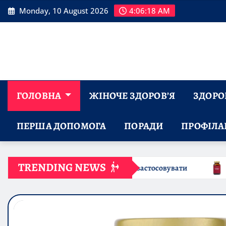
Skip
Monday, 10 August 2026
4:06:19 AM
to
content
ГОЛОВНА
ЖІНОЧЕ ЗДОРОВ’Я
ЗДОРОВ
ПЕРША ДОПОМОГА
ПОРАДИ
ПРОФІЛА
TRENDING NEWS
ли застосовувати
Латентний дефіцит заліза: приховани