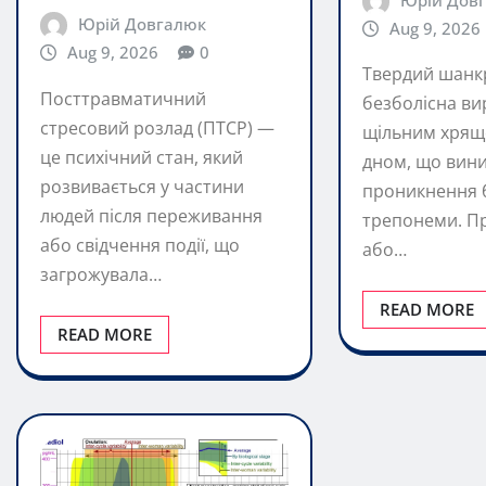
Посттравматичний
безболісна ви
стресовий розлад (ПТСР) —
щільним хрящ
це психічний стан, який
дном, що вини
розвивається у частини
проникнення б
людей після переживання
трепонеми. П
або свідчення події, що
або…
загрожувала…
READ MORE
READ MORE