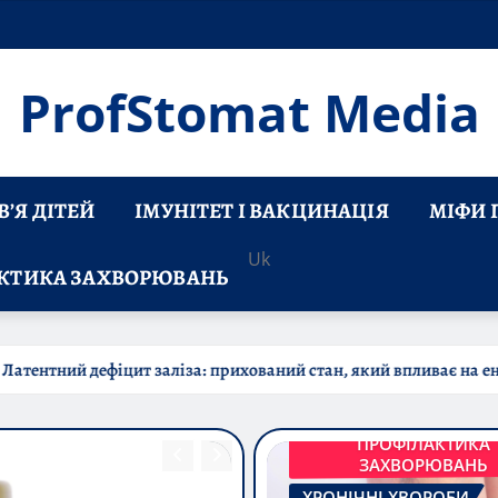
ProfStomat Media
’Я ДІТЕЙ
ІМУНІТЕТ І ВАКЦИНАЦІЯ
МІФИ 
Uk
КТИКА ЗАХВОРЮВАНЬ
й стан, який впливає на енергію та здоров’я
Що таке
ПРОФІЛАКТИКА
ЗАХВОРЮВАНЬ
ХРОНІЧНІ ХВОРОБИ