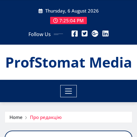
Skip
Thursday, 6 August 2026
to
content
7:25:05 PM
Follow Us
ProfStomat Media
Home
Про редакцію