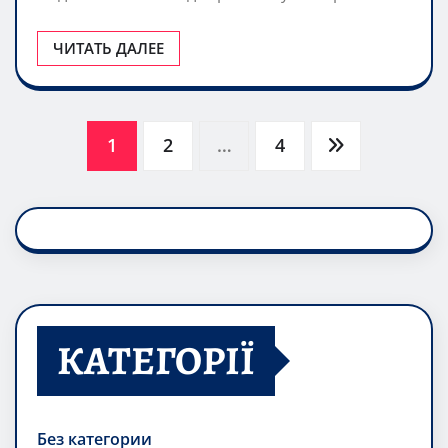
ЧИТАТЬ ДАЛЕЕ
Пагинация
1
2
…
4
записей
КАТЕГОРІЇ
Без категории