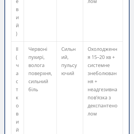
е
лом
в
и
й
)
II
Червоні
Сильн
Охолодженн
(
пухирі,
ий,
я 15–20 хв +
ч
волога
пульсу
системне
а
поверхня,
ючий
знеболюван
с
сильний
ня +
т
біль
неадгезивна
к
пов’язка з
о
декспантено
в
лом
и
й