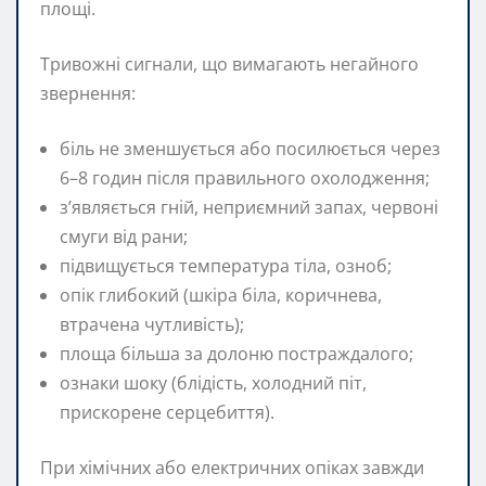
площі.
Тривожні сигнали, що вимагають негайного
звернення:
біль не зменшується або посилюється через
6–8 годин після правильного охолодження;
з’являється гній, неприємний запах, червоні
смуги від рани;
підвищується температура тіла, озноб;
опік глибокий (шкіра біла, коричнева,
втрачена чутливість);
площа більша за долоню постраждалого;
ознаки шоку (блідість, холодний піт,
прискорене серцебиття).
При хімічних або електричних опіках завжди