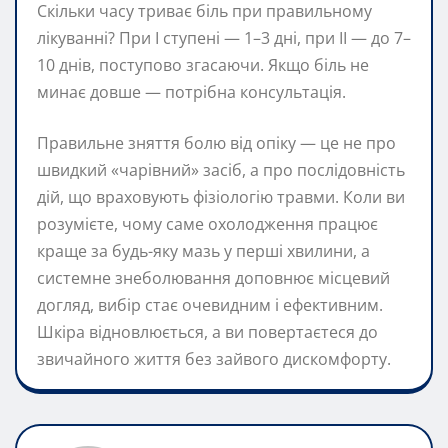
Скільки часу триває біль при правильному
лікуванні? При I ступені — 1–3 дні, при II — до 7–
10 днів, поступово згасаючи. Якщо біль не
минає довше — потрібна консультація.
Правильне зняття болю від опіку — це не про
швидкий «чарівний» засіб, а про послідовність
дій, що враховують фізіологію травми. Коли ви
розумієте, чому саме охолодження працює
краще за будь-яку мазь у перші хвилини, а
системне знеболювання доповнює місцевий
догляд, вибір стає очевидним і ефективним.
Шкіра відновлюється, а ви повертаєтеся до
звичайного життя без зайвого дискомфорту.