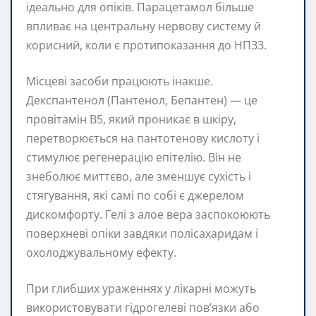
ідеально для опіків. Парацетамол більше
впливає на центральну нервову систему й
корисний, коли є протипоказання до НПЗЗ.
Місцеві засоби працюють інакше.
Декспантенол (Пантенол, Бепантен) — це
провітамін B5, який проникає в шкіру,
перетворюється на пантотенову кислоту і
стимулює регенерацію епітелію. Він не
знеболює миттєво, але зменшує сухість і
стягування, які самі по собі є джерелом
дискомфорту. Гелі з алое вера заспокоюють
поверхневі опіки завдяки полісахаридам і
охолоджувальному ефекту.
При глибших ураженнях у лікарні можуть
використовувати гідрогелеві пов’язки або