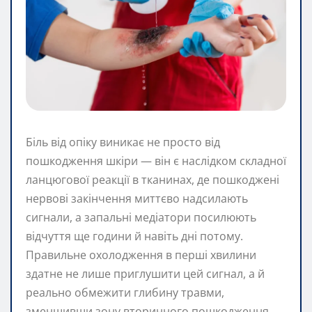
Біль від опіку виникає не просто від
пошкодження шкіри — він є наслідком складної
ланцюгової реакції в тканинах, де пошкоджені
нервові закінчення миттєво надсилають
сигнали, а запальні медіатори посилюють
відчуття ще години й навіть дні потому.
Правильне охолодження в перші хвилини
здатне не лише приглушити цей сигнал, а й
реально обмежити глибину травми,
зменшивши зону вторинного пошкодження.