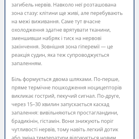
загибель нервів. Навколо неї розташована
зона стазу: клітини ще живі, але перебувають
на межі виживання. Саме тут вчасне
охолодження здатне врятувати тканини,
зменшивши набряк і тиск на нервові
закінчення. Зовнішня зона гіперемії — це
реакція судин, яка теж супроводжується
запаленням.
Біль формується двома шляхами. По-перше,
пряме термічне пошкодження ноцицепторів
викликає гострий, пекучий сигнал. По-друге,
через 15–30 хвилин запускається каскад
запалення: вивільняються простагландини,
брадикінін, гістамін. Вони знижують поріг
чутливості нервів, тому навіть легкий дотик
або зміна температури відгукується новим