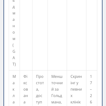
ь
д
м
а
н
о
м
(
G
A
T)
М
Фі
Про
Менш
Скрин
1
а
кс
стот
точни
інг у
7
к
ов
а,
й за
певни
–
л
ан
дос
Гольд
х
2
а
а
туп
мана,
клінік
6