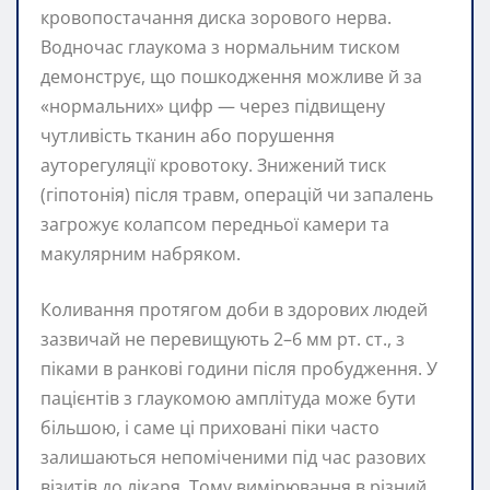
кровопостачання диска зорового нерва.
Водночас глаукома з нормальним тиском
демонструє, що пошкодження можливе й за
«нормальних» цифр — через підвищену
чутливість тканин або порушення
ауторегуляції кровотоку. Знижений тиск
(гіпотонія) після травм, операцій чи запалень
загрожує колапсом передньої камери та
макулярним набряком.
Коливання протягом доби в здорових людей
зазвичай не перевищують 2–6 мм рт. ст., з
піками в ранкові години після пробудження. У
пацієнтів з глаукомою амплітуда може бути
більшою, і саме ці приховані піки часто
залишаються непоміченими під час разових
візитів до лікаря. Тому вимірювання в різний