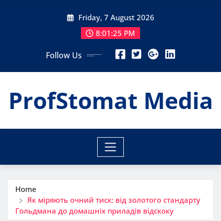
Skip
Friday, 7 August 2026
to
content
8:01:26 PM
Follow Us
ProfStomat Media
Home
Як міряють очний тиск: від золотого стандарту
Гольдмана до домашніх приладів відскоку