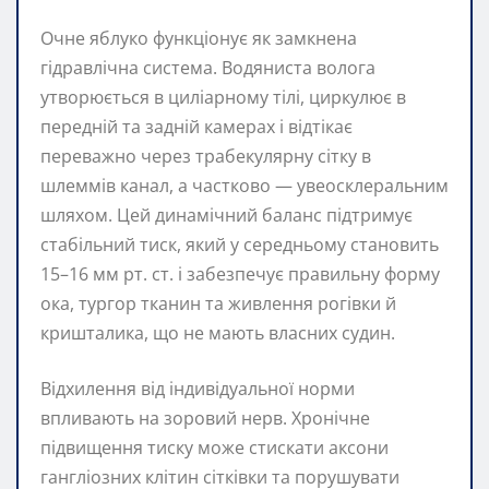
Очне яблуко функціонує як замкнена
гідравлічна система. Водяниста волога
утворюється в циліарному тілі, циркулює в
передній та задній камерах і відтікає
переважно через трабекулярну сітку в
шлеммів канал, а частково — увеосклеральним
шляхом. Цей динамічний баланс підтримує
стабільний тиск, який у середньому становить
15–16 мм рт. ст. і забезпечує правильну форму
ока, тургор тканин та живлення рогівки й
кришталика, що не мають власних судин.
Відхилення від індивідуальної норми
впливають на зоровий нерв. Хронічне
підвищення тиску може стискати аксони
гангліозних клітин сітківки та порушувати