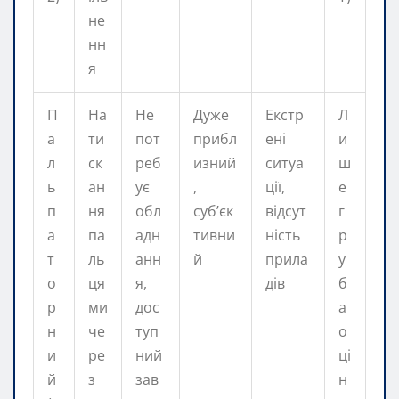
не
нн
я
П
На
Не
Дуже
Екстр
Л
а
ти
пот
прибл
ені
и
л
ск
реб
изний
ситуа
ш
ь
ан
ує
,
ції,
е
п
ня
обл
суб’єк
відсут
г
а
па
адн
тивни
ність
р
т
ль
анн
й
прила
у
о
ця
я,
дів
б
р
ми
дос
а
н
че
туп
о
и
ре
ний
ці
й
з
зав
н