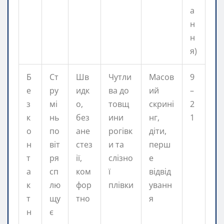
а
н
н
я)
Б
Ст
Шв
Чутли
Масов
9
е
ру
идк
ва до
ий
–
з
мі
о,
товщ
скрині
2
к
нь
без
ини
нг,
1
о
по
ане
рогівк
діти,
н
віт
стез
и та
перш
т
ря
ії,
слізно
е
а
сп
ком
ї
відвід
к
лю
фор
плівки
уванн
т
щу
тно
я
н
є