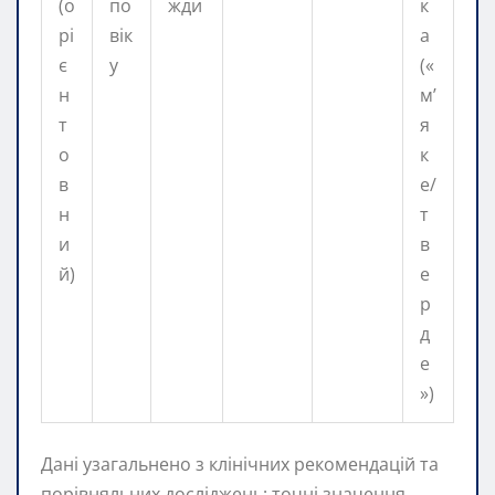
(о
по
жди
к
рі
вік
а
є
у
(«
н
м’
т
я
о
к
в
е/
н
т
и
в
й)
е
р
д
е
»)
Дані узагальнено з клінічних рекомендацій та
порівняльних досліджень; точні значення