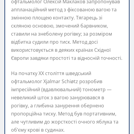
офтальмолог Олексій Маклаков запропонував
аппланаційний метод з фіксованою вагою та
змінною площею контакту. Тягарець зі
скляною основою, змочений барвником,
ставили на знеболену рогівку; за розміром
відбитка судили про тиск. Метод досі
використовується в деяких країнах Східної
Європи завдяки простоті та відносній точності.
На початку XX століття шведський
офтальмолог Хjalmar Schiøtz розробив
імпресійний (вдавлювальний) тонометр —
невеликий шток з вагою занурювався в
рогівку, а глибина занурення обернено
пропорційна тиску. Метод був портативним,
але чутливим до жорсткості очного яблука та
об’єму крові в судинах.