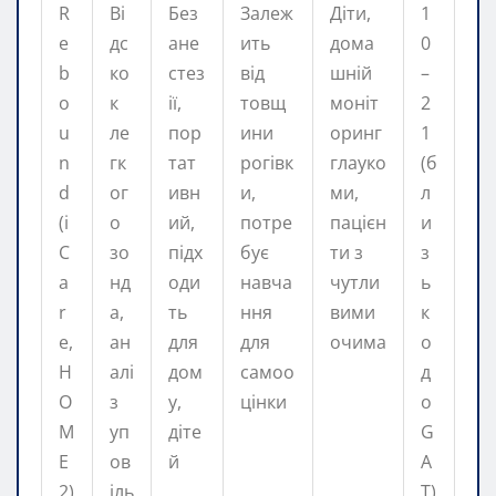
R
Ві
Без
Залеж
Діти,
1
e
дс
ане
ить
дома
0
b
ко
стез
від
шній
–
o
к
ії,
товщ
моніт
2
u
ле
пор
ини
оринг
1
n
гк
тат
рогівк
глауко
(б
d
ог
ивн
и,
ми,
л
(i
о
ий,
потре
пацієн
и
C
зо
підх
бує
ти з
з
a
нд
оди
навча
чутли
ь
r
а,
ть
ння
вими
к
e,
ан
для
для
очима
о
H
алі
дом
самоо
д
O
з
у,
цінки
о
M
уп
діте
G
E
ов
й
A
2)
іль
T)