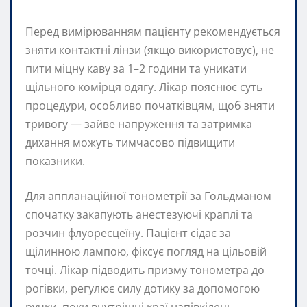
Перед вимірюванням пацієнту рекомендується
зняти контактні лінзи (якщо використовує), не
пити міцну каву за 1–2 години та уникати
щільного комірця одягу. Лікар пояснює суть
процедури, особливо початківцям, щоб зняти
тривогу — зайве напруження та затримка
дихання можуть тимчасово підвищити
показники.
Для аппланаційної тонометрії за Гольдманом
спочатку закапують анестезуючі краплі та
розчин флуоресцеїну. Пацієнт сідає за
щілинною лампою, фіксує погляд на цільовій
точці. Лікар підводить призму тонометра до
рогівки, регулює силу дотику за допомогою
ручки, поки внутрішні краї напівкілець