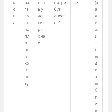
к
ва
ніст
потре
ах
(з
о
га,
ь у
бує
а
в
зм
дея
анест
л
а
ін
ких
езії
е
на
регі
ж
пл
она
и
о
х
т
щ
ь
а
ві
ко
д
нт
к
ак
а
ту
лі
б
р
у
в