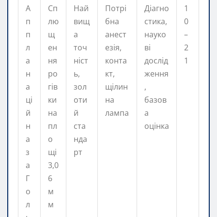
А
Сп
Най
Потрі
Діагно
1
п
лю
вищ
бна
стика,
0
п
щ
а
анест
науко
–
л
ен
точ
езія,
ві
2
а
ня
ніст
конта
дослід
1
н
ро
ь,
кт,
ження
а
гів
зол
щілин
,
ці
ки
оти
на
базов
й
на
й
лампа
а
н
пл
ста
оцінка
а
о
нда
з
щі
рт
а
3,0
Г
6
о
м
л
м