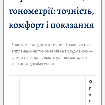
тонометрії: точність,
комфорт і показання
Золотим стандартом точності залишається
аппланаційна тонометрія за Гольдманом —
саме з нею порівнюють усі інші методи в
клінічних дослідженнях.
О
рі
є
н