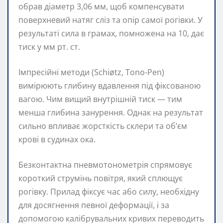
обрав діаметр 3,06 мм, щоб компенсувати
поверхневий натяг сліз та опір самої рогівки. У
результаті сила в грамах, помножена на 10, дає
тиск у мм рт. ст.
Імпресійні методи (Schiøtz, Tono-Pen)
вимірюють глибину вдавлення під фіксованою
вагою. Чим вищий внутрішній тиск — тим
менша глибина занурення. Однак на результат
сильно впливає жорсткість склери та об’єм
крові в судинах ока.
Безконтактна пневмотонометрія спрямовує
короткий струмінь повітря, який сплющує
рогівку. Прилад фіксує час або силу, необхідну
для досягнення певної деформації, і за
допомогою калібрувальних кривих переводить