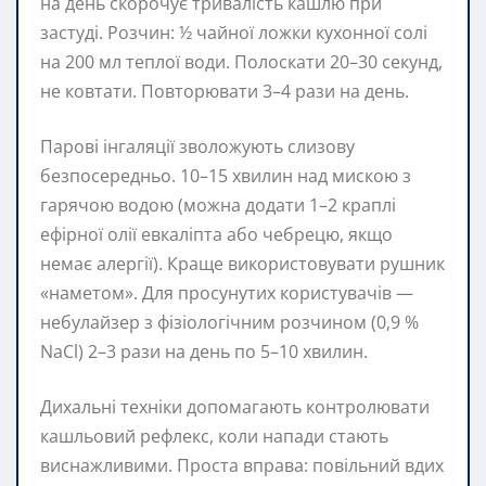
на день скорочує тривалість кашлю при
застуді. Розчин: ½ чайної ложки кухонної солі
на 200 мл теплої води. Полоскати 20–30 секунд,
не ковтати. Повторювати 3–4 рази на день.
Парові інгаляції зволожують слизову
безпосередньо. 10–15 хвилин над мискою з
гарячою водою (можна додати 1–2 краплі
ефірної олії евкаліпта або чебрецю, якщо
немає алергії). Краще використовувати рушник
«наметом». Для просунутих користувачів —
небулайзер з фізіологічним розчином (0,9 %
NaCl) 2–3 рази на день по 5–10 хвилин.
Дихальні техніки допомагають контролювати
кашльовий рефлекс, коли напади стають
виснажливими. Проста вправа: повільний вдих