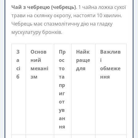
Чай з чебрецю (чебрець)
. 1 чайна ложка сухої
трави на склянку окропу, настояти 10 хвилин.
Чебрець має спазмолітичну дію на гладку
мускулатуру бронхів.
З
Основ
Пр
Найк
Важлив
а
ний
ос
раще
і
сі
механі
то
для
обмеже
б
зм
та
ння
пр
иг
от
ув
ан
ня