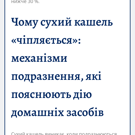
нижче 30 %.
Чому сухий кашель
«чіпляється»:
механізми
подразнення, які
пояснюють дію
домашніх засобів
Сухий кашель виникає, коли подразнюються