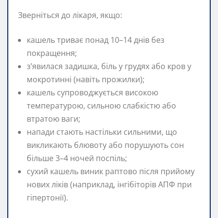
Зверніться до лікаря, якщо:
кашель триває понад 10–14 днів без
покращення;
з’явилася задишка, біль у грудях або кров у
мокротинні (навіть прожилки);
кашель супроводжується високою
температурою, сильною слабкістю або
втратою ваги;
напади стають настільки сильними, що
викликають блювоту або порушують сон
більше 3–4 ночей поспіль;
сухий кашель виник раптово після прийому
нових ліків (наприклад, інгібіторів АПФ при
гіпертонії).