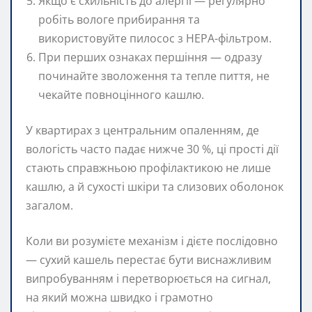
Якщо є схильність до алергії — регулярно
робіть вологе прибирання та
використовуйте пилосос з HEPA-фільтром.
При перших ознаках першіння — одразу
починайте зволоження та тепле пиття, не
чекайте повноцінного кашлю.
У квартирах з центральним опаленням, де
вологість часто падає нижче 30 %, ці прості дії
стають справжньою профілактикою не лише
кашлю, а й сухості шкіри та слизових оболонок
загалом.
Коли ви розумієте механізм і дієте послідовно
— сухий кашель перестає бути виснажливим
випробуванням і перетворюється на сигнал,
на який можна швидко і грамотно