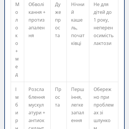
М
Обволі
Ду
Нічни
Не для
о
кання +
же
й
дітей до
л
протиз
пр
каше
1 року,
о
апален
ос
ль,
неперен
к
ня
та
почат
осимість
о
ківці
лактози
+
м
е
д
І
Розсла
Пр
Перш
Обереж
м
блення
ос
іння,
но при
б
мускул
та
легке
проблем
и
атури +
запал
ах зі
р
антиок
ення
шлунко
н
сидант
м