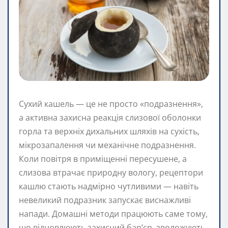
Сухий кашель — це не просто «подразнення»,
а активна захисна реакція слизової оболонки
горла та верхніх дихальних шляхів на сухість,
мікрозапалення чи механічне подразнення.
Коли повітря в приміщенні пересушене, а
слизова втрачає природну вологу, рецептори
кашлю стають надмірно чутливими — навіть
невеликий подразник запускає виснажливі
напади. Домашні методи працюють саме тому,
що відновлюють захисний бар’єр, зволожують