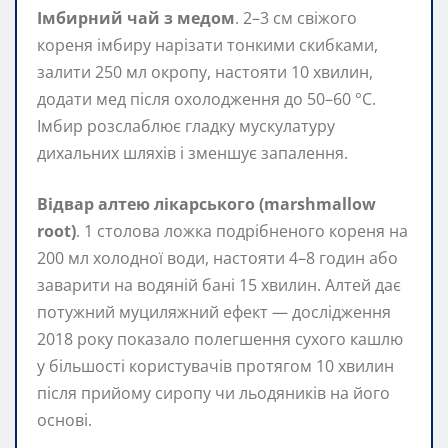
Імбирний чай з медом
. 2–3 см свіжого
кореня імбиру нарізати тонкими скибками,
залити 250 мл окропу, настояти 10 хвилин,
додати мед після охолодження до 50–60 °C.
Імбир розслаблює гладку мускулатуру
дихальних шляхів і зменшує запалення.
Відвар алтею лікарського (marshmallow
root)
. 1 столова ложка подрібненого кореня на
200 мл холодної води, настояти 4–8 годин або
заварити на водяній бані 15 хвилин. Алтей дає
потужний муциляжний ефект — дослідження
2018 року показало полегшення сухого кашлю
у більшості користувачів протягом 10 хвилин
після прийому сиропу чи льодяників на його
основі.