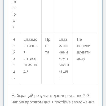
m
al
lo
w
)
Ч
Спазмо
Пр
Спаз
Не
е
літична
ос
мати
переви
б
+
та
чний
щувати
р
антисе
комп
дозу
е
птична
онент
ц
дія
кашл
ь
ю
Найкращий результат дає чергування 2–3
напоїв протягом дня + постійне зволоження