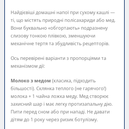
Найдієвіші домашні напої при сухому кашлі —
ті, що містять природні полісахариди або мед.
Вони буквально «обгортають» подразнену
слизову тонкою плівкою, зменшуючи
механічне тертя та збудливість рецепторів.
Ось перевірені варіанти з пропорціями та
механізмом дії:
Молоко з медом
(класика, підходить
більшості). Склянка теплого (не гарячого!)
молока + 1 чайна ложка меду. Мед створює
захисний шар і має легку протизапальну дію.
Пити перед сном або при нападі. Не давати
дітям до 1 року через ризик ботулізму.