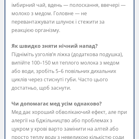
імбирний чай, вдень — полоскання, ввечері —
молоко з медом. Головне — не
перевантажувати шлунок і стежити за
реакцією організму.
Як швидко зняти нічний напад?
Підніміть узголів’я ліжка (додаткова подушка),
випійте 100–150 мл теплого молока з медом
або води, зробіть 5–6 повільних дихальних
циклів через стиснуті губи. Часто цього
достатньо, щоб заснути.
Чи допомагає мед усім однаково?
Мед дає хороший обволікаючий ефект, але при
алергії на бджільництво або проблемах з
цукром у крові варто замінити на алтей або
просто теплу воду з невеликою кількістю соди