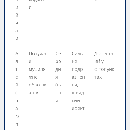
и
и
й
ч
а
й
А
Потужн
Се
Силь
Доступн
л
е
ре
не
ий у
т
муциля
дн
подр
фітопунк
е
жне
я
азнен
тах
й
обволік
(на
ня,
(
ання
сті
швид
m
й)
кий
a
ефект
rs
h