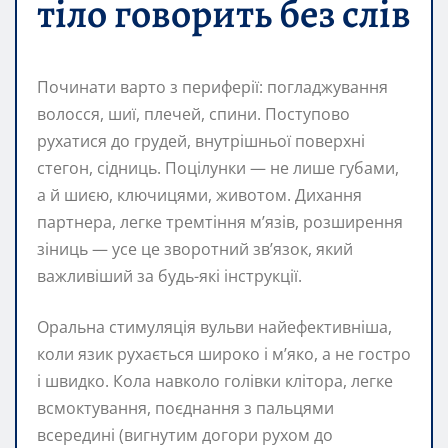
тіло говорить без слів
Починати варто з периферії: погладжування
волосся, шиї, плечей, спини. Поступово
рухатися до грудей, внутрішньої поверхні
стегон, сідниць. Поцілунки — не лише губами,
а й шиєю, ключицями, животом. Дихання
партнера, легке тремтіння м’язів, розширення
зіниць — усе це зворотний зв’язок, який
важливіший за будь-які інструкції.
Оральна стимуляція вульви найефективніша,
коли язик рухається широко і м’яко, а не гостро
і швидко. Кола навколо голівки клітора, легке
всмоктування, поєднання з пальцями
всередині (вигнутим догори рухом до