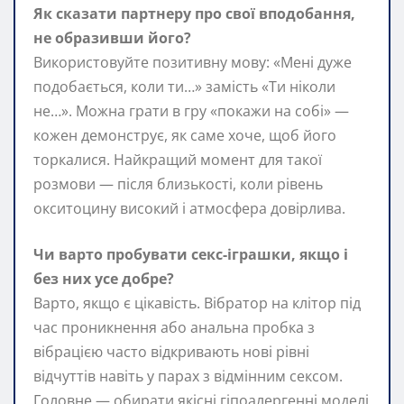
Як сказати партнеру про свої вподобання,
не образивши його?
Використовуйте позитивну мову: «Мені дуже
подобається, коли ти…» замість «Ти ніколи
не…». Можна грати в гру «покажи на собі» —
кожен демонструє, як саме хоче, щоб його
торкалися. Найкращий момент для такої
розмови — після близькості, коли рівень
окситоцину високий і атмосфера довірлива.
Чи варто пробувати секс-іграшки, якщо і
без них усе добре?
Варто, якщо є цікавість. Вібратор на клітор під
час проникнення або анальна пробка з
вібрацією часто відкривають нові рівні
відчуттів навіть у парах з відмінним сексом.
Головне — обирати якісні гіпоалергенні моделі