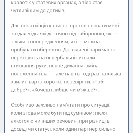
кровотік у статевих органах, а тіло стає
чутливішим до дотиків.
Для початківців корисно проговорювати межі
заздалегідь: які дії точно під забороною, які —
тільки з попередженням, які — можна
пробувати обережно. Досвідчені пари часто
переходять на невербальні сигнали —
стискання руки, певне дихання, зміна
положення тіла, — але навіть тоді раз на кілька
хвилин варто коротко перевіряти: «Тобі
добре?», «Хочеш глибше чи м’якше?».
Особливо важливо пам’ятати про ситуації,
коли згода може бути під сумнівом: після
алкоголю чи інших речовин, при різниці в
досвіді чи статусі, коли один партнер сильно