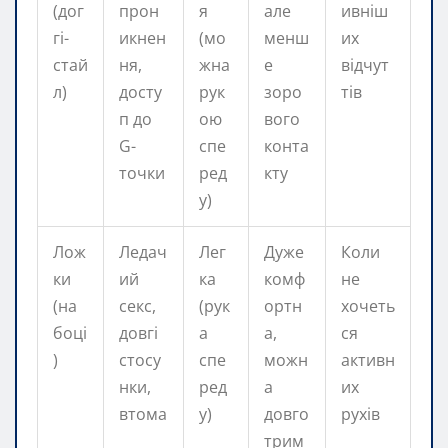
(дог
прон
я
але
ивніш
гі-
икнен
(мо
менш
их
стай
ня,
жна
е
відчут
л)
досту
рук
зоро
тів
п до
ою
вого
G-
спе
конта
точки
ред
кту
у)
Лож
Ледач
Лег
Дуже
Коли
ки
ий
ка
комф
не
(на
секс,
(рук
ортн
хочеть
боці
довгі
а
а,
ся
)
стосу
спе
можн
активн
нки,
ред
а
их
втома
у)
довго
рухів
трим