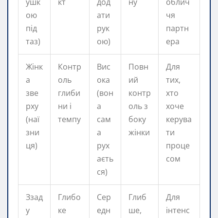
ушк
кт
дод
ну
облич
ою
ати
чя
під
рук
партн
таз)
ою)
ера
Жінк
Контр
Вис
Повн
Для
а
оль
ока
ий
тих,
зве
глиби
(вон
контр
хто
рху
ни і
а
оль з
хоче
(наї
темпу
сам
боку
керува
зни
а
жінки
ти
ця)
рух
проце
аєть
сом
ся)
Ззад
Глибо
Сер
Глиб
Для
у
ке
едн
ше,
інтенс