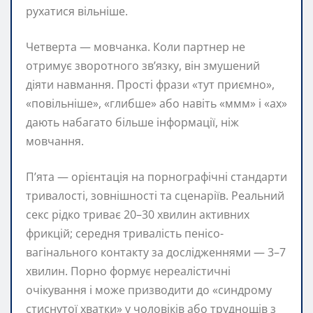
рухатися вільніше.
Четверта — мовчанка. Коли партнер не
отримує зворотного зв’язку, він змушений
діяти навмання. Прості фрази «тут приємно»,
«повільніше», «глибше» або навіть «ммм» і «ах»
дають набагато більше інформації, ніж
мовчання.
П’ята — орієнтація на порнографічні стандарти
тривалості, зовнішності та сценаріїв. Реальний
секс рідко триває 20–30 хвилин активних
фрикцій; середня тривалість пенісо-
вагінального контакту за дослідженнями — 3–7
хвилин. Порно формує нереалістичні
очікування і може призводити до «синдрому
стиснутої хватки» у чоловіків або труднощів з