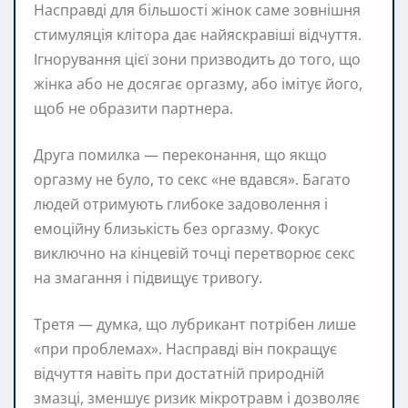
Насправді для більшості жінок саме зовнішня
стимуляція клітора дає найяскравіші відчуття.
Ігнорування цієї зони призводить до того, що
жінка або не досягає оргазму, або імітує його,
щоб не образити партнера.
Друга помилка — переконання, що якщо
оргазму не було, то секс «не вдався». Багато
людей отримують глибоке задоволення і
емоційну близькість без оргазму. Фокус
виключно на кінцевій точці перетворює секс
на змагання і підвищує тривогу.
Третя — думка, що лубрикант потрібен лише
«при проблемах». Насправді він покращує
відчуття навіть при достатній природній
змазці, зменшує ризик мікротравм і дозволяє