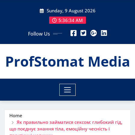
Skip
Sunday, 9 August 2026
to
content
5:36:35 AM
Follow Us
ProfStomat Media
Home
Як правильно займатися сексом: глибокий гід,
що поєднує знання тіла, емоційну чесність і