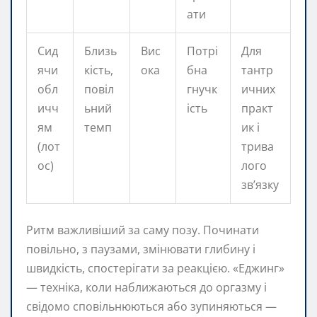
ати
Сид
Близь
Вис
Потрі
Для
ячи
кість,
ока
бна
тантр
обл
повіл
гнучк
ичних
ичч
ьний
ість
практ
ям
темп
ик і
(лот
трива
ос)
лого
зв’язку
Ритм важливіший за саму позу. Починати
повільно, з паузами, змінювати глибину і
швидкість, спостерігати за реакцією. «Еджинг»
— техніка, коли наближаються до оргазму і
свідомо сповільнюються або зупиняються —