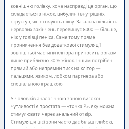
зовнішню голівку, хоча насправді це орган, що
складається з ніжок, цибулин і внутрішніх
структур, які оточують піхву. Загальна кількість
нервових закінчень перевищує 8000 — більше,
ніж у голівці пеніса. Саме тому пряме
проникнення без додаткової стимуляції
зовнішньої частини клітора приносить оргазм
лише приблизно 30 % жінок. Іншим потрібен
прямий або непрямий тиск на клітор —
пальцями, язиком, лобком партнера або
спеціальною іграшкою.
У чоловіків аналогічною зоною високої
чутливості є простата — «точка P», яку можна
стимулювати через анальний отвір.
Стимуляція цієї зони часто дає більш глибокі,