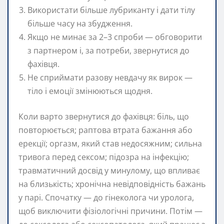
Використати більше лубриканту і дати тілу
більше часу на збудження.
Якщо не минає за 2–3 спроби — обговорити
з партнером і, за потреби, звернутися до
фахівця.
Не сприймати разову невдачу як вирок —
тіло і емоції змінюються щодня.
Коли варто звернутися до фахівця: біль, що
повторюється; раптова втрата бажання або
ерекції; оргазм, який став недосяжним; сильна
тривога перед сексом; підозра на інфекцію;
травматичний досвід у минулому, що впливає
на близькість; хронічна невідповідність бажань
у парі. Спочатку — до гінеколога чи уролога,
щоб виключити фізіологічні причини. Потім —