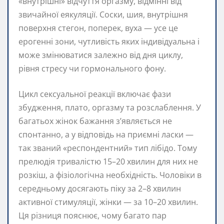
«внутрішні» відчуття оргазму, відмінні від
звичайної еякуляції. Соски, шия, внутрішня
поверхня стегон, поперек, вуха — усе це
ерогенні зони, чутливість яких індивідуальна і
може змінюватися залежно від дня циклу,
рівня стресу чи гормонального фону.
Цикл сексуальної реакції включає фази
збудження, плато, оргазму та розслаблення. У
багатьох жінок бажання з’являється не
спонтанно, а у відповідь на приємні ласки —
так званий «респондентний» тип лібідо. Тому
прелюдія тривалістю 15–20 хвилин для них не
розкіш, а фізіологічна необхідність. Чоловіки в
середньому досягають піку за 2–8 хвилин
активної стимуляції, жінки — за 10–20 хвилин.
Ця різниця пояснює, чому багато пар