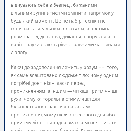
відчувають себе в безпеці, бажаними і
вільними зупинитися чи змінити напрямок у
будь-який момент. Це не набір технік і не
гонитва за ідеальним оргазмом, а постійна
розмова тіл, де слова, дихання, напруга м’язів і
навіть паузи стають рівноправними частинами
діалогу.
Ключ до задоволення лежить у розумінні того,
як саме влаштовано людське тіло: чому одним
потрібні довгі ніжні ласки перед
проникненням, а іншим — чіткіші і ритмічніші
рухи; чому кліторальна стимуляція для
більшості жінок важливіша за саме
проникнення; чому після стресового дня або
прийому ліків природна змазка може зникати
навіть при сильному бажанні. Коли людина