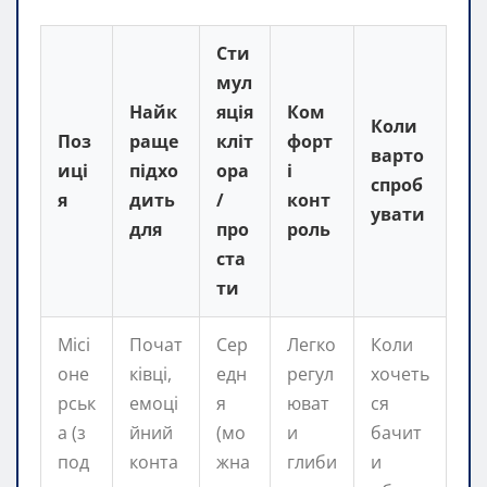
Сти
мул
Найк
яція
Ком
Коли
Поз
раще
кліт
форт
варто
иці
підхо
ора
і
спроб
я
дить
/
конт
увати
для
про
роль
ста
ти
Місі
Почат
Сер
Легко
Коли
оне
ківці,
едн
регул
хочеть
рськ
емоці
я
юват
ся
а (з
йний
(мо
и
бачит
под
конта
жна
глиби
и