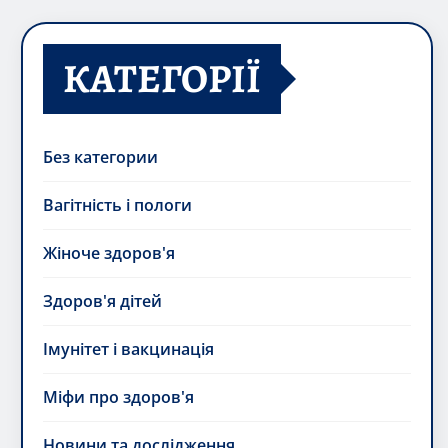
КАТЕГОРІЇ
Без категории
Вагітність і пологи
Жіноче здоров'я
Здоров'я дітей
Імунітет і вакцинація
Міфи про здоров'я
Новини та дослідження