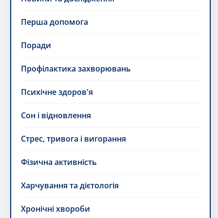
Перша допомога
Поради
Профілактика захворювань
Психічне здоров'я
Сон і відновлення
Стрес, тривога і вигорання
Фізична активність
Харчування та дієтологія
Хронічні хвороби