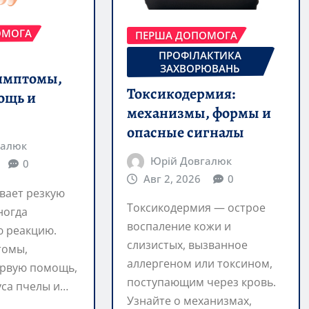
ОМОГА
ПЕРША ДОПОМОГА
ПРОФІЛАКТИКА
ЗАХВОРЮВАНЬ
симптомы,
Токсикодермия:
ощь и
механизмы, формы и
опасные сигналы
галюк
Юрій Довгалюк
0
Авг 2, 2026
0
вает резкую
Токсикодермия — острое
ногда
воспаление кожи и
ю реакцию.
слизистых, вызванное
томы,
аллергеном или токсином,
рвую помощь,
поступающим через кровь.
уса пчелы и…
Узнайте о механизмах,