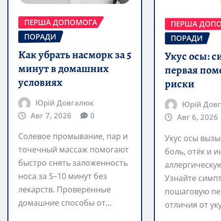
ПЕРША ДОПОМОГА
ПЕРША ДОП
ПОРАДИ
ПОРАДИ
Как убрать насморк за 5
Укус осы: 
минут в домашних
первая пом
условиях
риски
Юрій Довгалюк
Юрій Дов
Авг 7, 2026
0
Авг 6, 2026
Солевое промывание, пар и
Укус осы вызы
точечный массаж помогают
боль, отёк и и
быстро снять заложенность
аллергическу
носа за 5–10 минут без
Узнайте симп
лекарств. Проверенные
пошаговую пе
домашние способы от…
отличия от ук