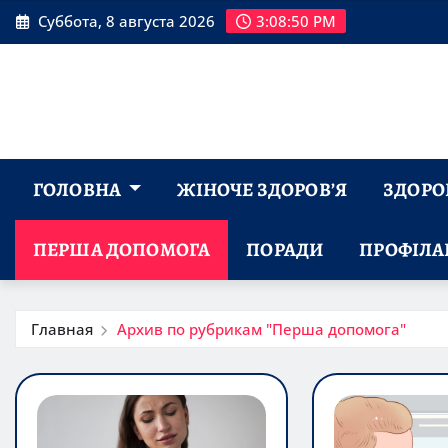
Перейти
Суббота, 8 августа 2026
3:08:51 PM
к
содержимому
ГОЛОВНА
ЖІНОЧЕ ЗДОРОВ’Я
ЗДОРОВ
ПЕРША ДОПОМОГА
ПОРАДИ
ПРОФІЛА
Главная
Архив по рубрикам "Перша допомога"