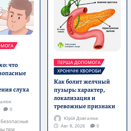
ОМОГА
ПЕРША ДОПОМОГА
о: что
ХРОНІЧНІ ХВОРОБИ
езопасные
Как болит желчный
ения слуха
пузырь: характер,
локализация и
галюк
тревожные признаки
0
Юрій Довгалюк
: безопасные
Авг 8, 2026
0
ры при