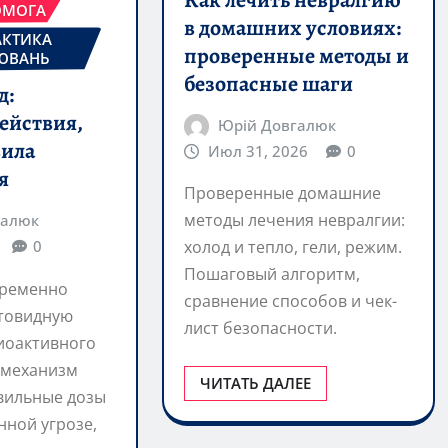
ОМОГА
в домашних условиях:
АКТИКА
проверенные методы и
ЮВАНЬ
безопасные шаги
д:
ействия,
Юрій Довгалюк
вила
Июл 31, 2026
0
я
Проверенные домашние
методы лечения невралгии:
галюк
0
холод и тепло, гели, режим.
Пошаговый алгоритм,
временно
сравнение способов и чек-
товидную
лист безопасности.
диоактивного
 механизм
ЧИТАТЬ ДАЛЕЕ
авильные дозы
нной угрозе,