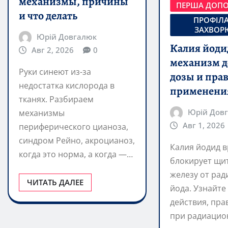
механизмы, причины
ПЕРША ДОП
и что делать
ПРОФІЛ
ЗАХВОР
Юрій Довгалюк
Калия йоди
Авг 2, 2026
0
механизм д
Руки синеют из-за
дозы и пра
недостатка кислорода в
применени
тканях. Разбираем
Юрій Дов
механизмы
Авг 1, 2026
периферического цианоза,
синдром Рейно, акроцианоз,
Калия йодид 
когда это норма, а когда —…
блокирует щи
железу от ра
ЧИТАТЬ ДАЛЕЕ
йода. Узнайте
действия, пр
при радиацио