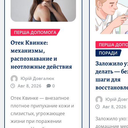
ПЕРША ДОПОМОГА
Отек Квинке:
ПЕРША ДОП
механизмы,
ПОРАДИ
распознавание и
Заложило ух
неотложные действия
делать — б
шаги для
Юрій Довгалюк
Авг 8, 2026
0
восстановл
Отек Квинке — внезапное
Юрій Дов
плотное припухание кожи и
Авг 8, 2026
слизистых, угрожающее
Заложило ухо
жизни при поражении
домашние ме