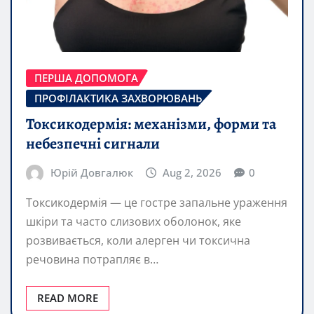
ПЕРША ДОПОМОГА
ПРОФІЛАКТИКА ЗАХВОРЮВАНЬ
Токсикодермія: механізми, форми та
небезпечні сигнали
Юрій Довгалюк
Aug 2, 2026
0
Токсикодермія — це гостре запальне ураження
шкіри та часто слизових оболонок, яке
розвивається, коли алерген чи токсична
речовина потрапляє в…
READ MORE