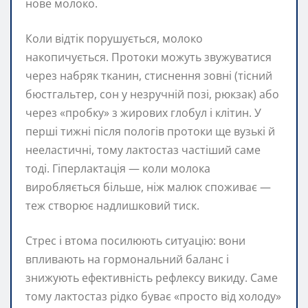
нове молоко.
Коли відтік порушується, молоко
накопичується. Протоки можуть звужуватися
через набряк тканин, стиснення зовні (тісний
бюстгальтер, сон у незручній позі, рюкзак) або
через «пробку» з жирових глобул і клітин. У
перші тижні після пологів протоки ще вузькі й
нееластичні, тому лактoстаз частіший саме
тоді. Гіперлактація — коли молока
виробляється більше, ніж малюк споживає —
теж створює надлишковий тиск.
Стрес і втома посилюють ситуацію: вони
впливають на гормональний баланс і
знижують ефективність рефлексу викиду. Саме
тому лактoстаз рідко буває «просто від холоду»