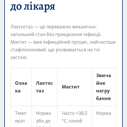
до лікаря
Лактoстаз — це переважно механічно-
запальний стан без приєднання інфекції.
Мастит — вже інфекційний процес, найчастіше
стафілококовий, що розвивається на тлі
застою.
Звича
Озна
Лактoс
йне
Мастит
ка
таз
нагру
бання
Темп
Норма
Часто >38,5
Норма
ерат
або до
°C, озноб