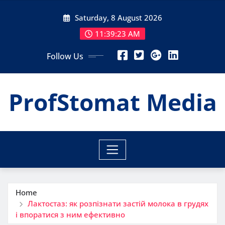
Skip
Saturday, 8 August 2026
to
content
11:39:24 AM
Follow Us
ProfStomat Media
Home
Лактoстаз: як розпізнати застій молока в грудях
і впоратися з ним ефективно