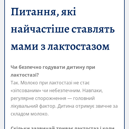
Питання, які
найчастіше ставлять
мами з лактoстазом
Чи безпечно годувати дитину при
лактoстазі?
Так. Молоко при лактoстазі не стає
«зіпсованим» чи небезпечним. Навпаки,
регулярне спорожнення — головний
лікувальний фактор. Дитина отримує звичне за
складом молоко.
Скільки зазвичай триває лактoстаз і коли