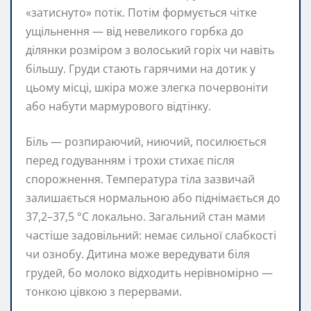
«затиснуто» потік. Потім формується чітке
ущільнення — від невеликого горбка до
ділянки розміром з волоський горіх чи навіть
більшу. Груди стають гарячими на дотик у
цьому місці, шкіра може злегка почервоніти
або набути мармурового відтінку.
Біль — розпираючий, ниючий, посилюється
перед годуванням і трохи стихає після
спорожнення. Температура тіла зазвичай
залишається нормальною або піднімається до
37,2–37,5 °C локально. Загальний стан мами
частіше задовільний: немає сильної слабкості
чи ознобу. Дитина може вередувати біля
грудей, бо молоко відходить нерівномірно —
тонкою цівкою з перервами.