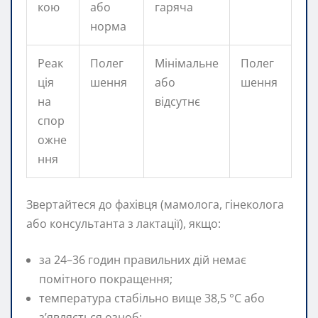
кою
або
гаряча
норма
Реак
Полег
Мінімальне
Полег
ція
шення
або
шення
на
відсутнє
спор
ожне
ння
Звертайтеся до фахівця (мамолога, гінеколога
або консультанта з лактації), якщо:
за 24–36 годин правильних дій немає
помітного покращення;
температура стабільно вище 38,5 °C або
з’являється озноб;