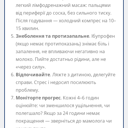
легкий лімфодренажний масаж: пальцями
від периферії до соска, без сильного тиску.
Після годування — холодний компрес на 10–
15 хвилин.
Знеболення та протизапальне
. Ібупрофен
(якщо немає протипоказань) знімає біль і
запалення, не впливаючи негативно на
молоко. Пийте достатньо рідини, але не
«через силу».
Відпочивайте
. Ляжте з дитиною, делегуйте
справи. Стрес і недосип посилюють
проблему.
Моніторте прогрес
. Кожні 4–6 годин
оцінюйте: чи зменшилося ущільнення, чи
полегшало? Якщо за 24 години немає
покращення — зверніться до мамолога чи