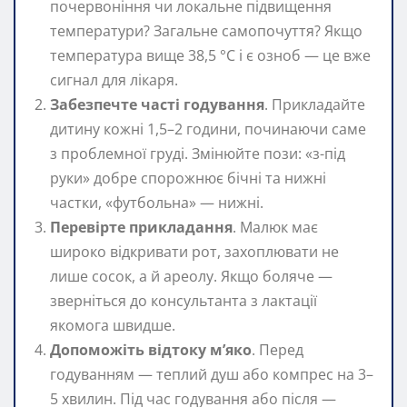
почервоніння чи локальне підвищення
температури? Загальне самопочуття? Якщо
температура вище 38,5 °C і є озноб — це вже
сигнал для лікаря.
Забезпечте часті годування
. Прикладайте
дитину кожні 1,5–2 години, починаючи саме
з проблемної груді. Змінюйте пози: «з-під
руки» добре спорожнює бічні та нижні
частки, «футбольна» — нижні.
Перевірте прикладання
. Малюк має
широко відкривати рот, захоплювати не
лише сосок, а й ареолу. Якщо боляче —
зверніться до консультанта з лактації
якомога швидше.
Допоможіть відтоку м’яко
. Перед
годуванням — теплий душ або компрес на 3–
5 хвилин. Під час годування або після —