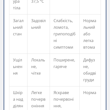
ура
37,5 °C
тіла
Загал
Задовіл
Слабкість,
Норма
ьний
ьний
ломота,
льний
стан
грипоподіб
або
ні
легка
симптоми
втома
Ущіл
Локаль
Поширене,
Дифуз
ьнен
не,
гаряче
не,
ня
чітке
обидві
груди
Шкір
Легке
Яскраве
Норма
а над
почерв
почервоні
ділян
оніння
ння,