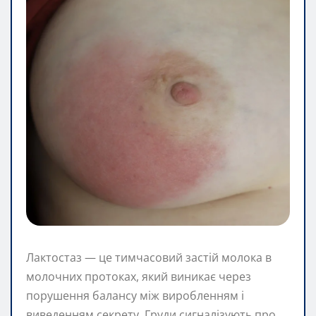
Лактoстаз — це тимчасовий застій молока в
молочних протоках, який виникає через
порушення балансу між виробленням і
виведенням секрету. Груди сигналізують про