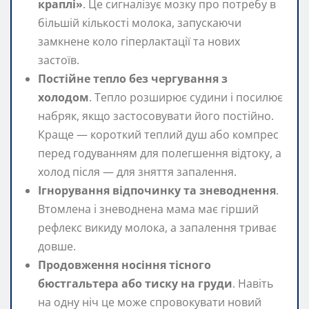
краплі»
. Це сигналізує мозку про потребу в
більшій кількості молока, запускаючи
замкнене коло гіперлактації та нових
застоїв.
Постійне тепло без чергування з
холодом
. Тепло розширює судини і посилює
набряк, якщо застосовувати його постійно.
Краще — короткий теплий душ або компрес
перед годуванням для полегшення відтоку, а
холод після — для зняття запалення.
Ігнорування відпочинку та зневоднення
.
Втомлена і зневоднена мама має гірший
рефлекс викиду молока, а запалення триває
довше.
Продовження носіння тісного
бюстгальтера або тиску на груди
. Навіть
на одну ніч це може спровокувати новий