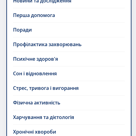
Новини та дослідження
Перша допомога
Поради
Профілактика захворювань
Психічне здоров'я
Сон і відновлення
Стрес, тривога і вигорання
Фізична активність
Харчування та дієтологія
Хронічні хвороби