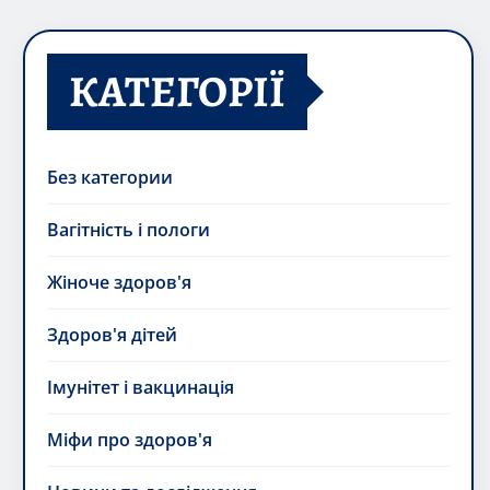
КАТЕГОРІЇ
Без категории
Вагітність і пологи
Жіноче здоров'я
Здоров'я дітей
Імунітет і вакцинація
Міфи про здоров'я