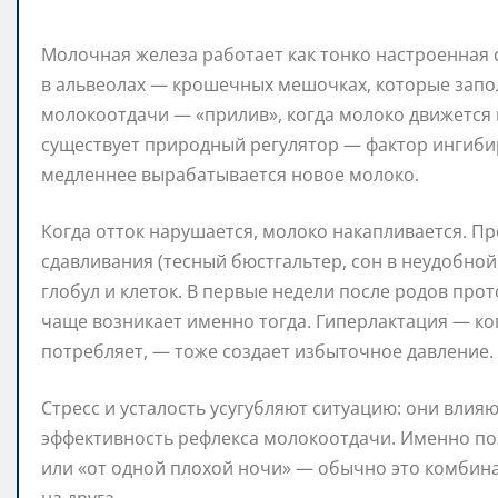
Молочная железа работает как тонко настроенная 
в альвеолах — крошечных мешочках, которые запол
молокоотдачи — «прилив», когда молоко движется 
существует природный регулятор — фактор ингибиро
медленнее вырабатывается новое молоко.
Когда отток нарушается, молоко накапливается. Пр
сдавливания (тесный бюстгальтер, сон в неудобной
глобул и клеток. В первые недели после родов прот
чаще возникает именно тогда. Гиперлактация — к
потребляет, — тоже создает избыточное давление.
Стресс и усталость усугубляют ситуацию: они вли
эффективность рефлекса молокоотдачи. Именно поэ
или «от одной плохой ночи» — обычно это комбин
на друга.