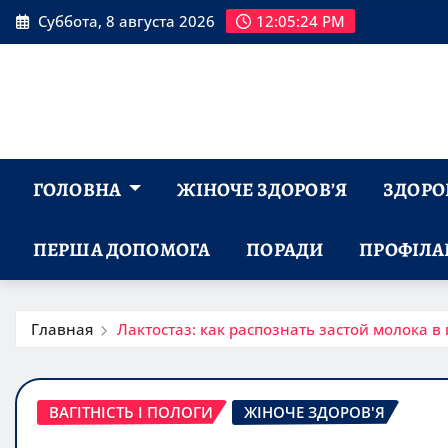
Перейти
Суббота, 8 августа 2026
12:05:25 PM
к
содержимому
ГОЛОВНА
ЖІНОЧЕ ЗДОРОВ’Я
ЗДОРОВ
ПЕРША ДОПОМОГА
ПОРАДИ
ПРОФІЛА
Главная
Лактостаз: как распознать застой молока в
ВАГІТНІСТЬ І ПОЛОГИ
ЖІНОЧЕ ЗДОРОВ'Я