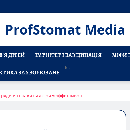
ProfStomat Media
’Я ДІТЕЙ
ІМУНІТЕТ І ВАКЦИНАЦІЯ
МІФИ 
Ru
КТИКА ЗАХВОРЮВАНЬ
 груди и справиться с ним эффективно