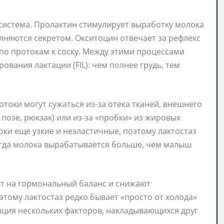
система. Пролактин стимулирует выработку молока
няются секретом. Окситоцин отвечает за рефлекс
по протокам к соску. Между этими процессами
вания лактации (FIL): чем полнее грудь, тем
отоки могут сужаться из-за отека тканей, внешнего
 позе, рюкзак) или из-за «пробки» из жировых
оки еще узкие и неэластичные, поэтому лактостаз
огда молока вырабатывается больше, чем малыш
яют на гормональный баланс и снижают
тому лактостаз редко бывает «просто от холода»
ация нескольких факторов, накладывающихся друг