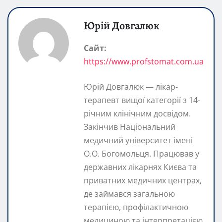
Юрій Довгалюк
Сайт:
https://www.profstomat.com.ua
Юрій Довгалюк — лікар-
терапевт вищої категорії з 14-
річним клінічним досвідом.
Закінчив Національний
медичний університет імені
О.О. Богомольця. Працював у
державних лікарнях Києва та
приватних медичних центрах,
де займався загальною
терапією, профілактичною
медициною та інтерпретацією