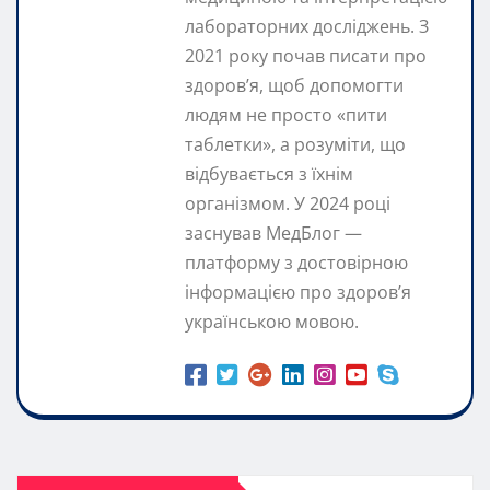
лабораторних досліджень. З
2021 року почав писати про
здоров’я, щоб допомогти
людям не просто «пити
таблетки», а розуміти, що
відбувається з їхнім
організмом. У 2024 році
заснував МедБлог —
платформу з достовірною
інформацією про здоров’я
українською мовою.