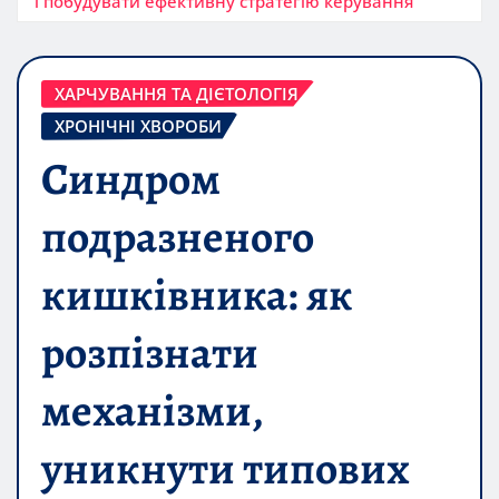
і побудувати ефективну стратегію керування
ХАРЧУВАННЯ ТА ДІЄТОЛОГІЯ
ХРОНІЧНІ ХВОРОБИ
Синдром
подразненого
кишківника: як
розпізнати
механізми,
уникнути типових