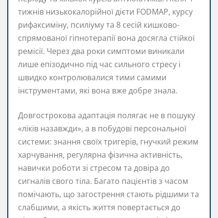
тижнів низькокалорійної дієти FODMAP, курсу
рифаксиміну, псиліуму та 8 сесій кишково-
спрямованої гіпнотерапії вона досягла стійкої
ремісії. Через два роки симптоми виникали
лише епізодично під час сильного стресу і
швидко контролювалися тими самими
інструментами, які вона вже добре знала.
Довгострокова адаптація полягає не в пошуку
«ліків назавжди», а в побудові персональної
системи: знання своїх тригерів, гнучкий режим
харчування, регулярна фізична активність,
навички роботи зі стресом та довіра до
сигналів свого тіла. Багато пацієнтів з часом
помічають, що загострення стають рідшими та
слабшими, а якість життя повертається до