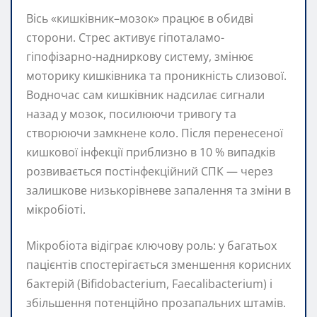
Вісь «кишківник–мозок» працює в обидві
сторони. Стрес активує гіпоталамо-
гіпофізарно-надниркову систему, змінює
моторику кишківника та проникність слизової.
Водночас сам кишківник надсилає сигнали
назад у мозок, посилюючи тривогу та
створюючи замкнене коло. Після перенесеної
кишкової інфекції приблизно в 10 % випадків
розвивається постінфекційний СПК — через
залишкове низькорівневе запалення та зміни в
мікробіоті.
Мікробіота відіграє ключову роль: у багатьох
пацієнтів спостерігається зменшення корисних
бактерій (Bifidobacterium, Faecalibacterium) і
збільшення потенційно прозапальних штамів.