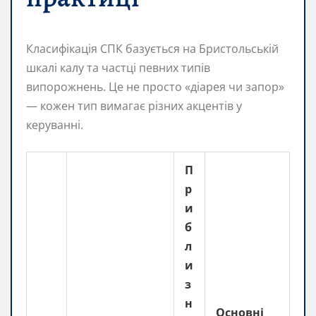
Класифікація СПК базується на Бристольській
шкалі калу та частці певних типів
випорожнень. Це не просто «діарея чи запор»
— кожен тип вимагає різних акцентів у
керуванні.
П
р
и
б
л
и
з
н
Основні