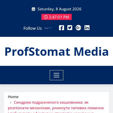
Skip
Saturday, 8 August 2026
to
content
2:47:02 PM
Follow Us
ProfStomat Media
Home
Синдром подразненого кишківника: як
розпізнати механізми, уникнути типових помилок