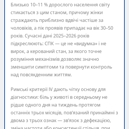
Близько 10–11 % дорослого населення світу
стикається з цим станом, причому жінки
страждають приблизно вдвічі частіше за
чоловіків, а пік проявів припадає на вік 30–50
років. Сучасні дані 2025–2026 років
підкреслюють: СПК — це не «видумка» і не
вирок, а керований стан, за якого точне
розуміння механізмів дозволяє значно
зменшити симптоми та повернути контроль
над повсякденним життям.
Римські критерії IV дають чітку основу для
діагностики: біль у животі в середньому не
рідше одного дня на тиждень протягом
останніх трьох місяців, пов’язаний принаймні з
двома з трьох ознак — зв’язок з дефекацією,
зміна частоти або консистенції стільця, при