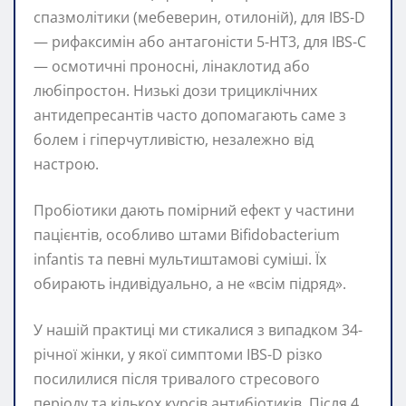
спазмолітики (мебеверин, отилоній), для IBS-D
— рифаксимін або антагоністи 5-HT3, для IBS-C
— осмотичні проносні, лінаклотид або
любіпростон. Низькі дози трициклічних
антидепресантів часто допомагають саме з
болем і гіперчутливістю, незалежно від
настрою.
Пробіотики дають помірний ефект у частини
пацієнтів, особливо штами Bifidobacterium
infantis та певні мультиштамові суміші. Їх
обирають індивідуально, а не «всім підряд».
У нашій практиці ми стикалися з випадком 34-
річної жінки, у якої симптоми IBS-D різко
посилилися після тривалого стресового
періоду та кількох курсів антибіотиків. Після 4