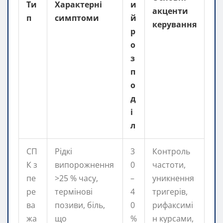
Ти
Характерні
и
акценти
п
симптоми
й
керування
р
о
з
п
о
д
і
л
СП
Рідкі
3
Контроль
К з
випорожнення
0
частоти,
пе
>25 % часу,
–
уникнення
ре
термінові
4
тригерів,
ва
позиви, біль,
0
рифаксимі
жа
що
%
н курсами,