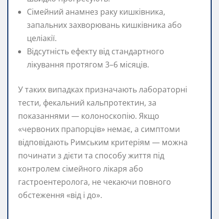
Сімейний анамнез раку кишківника,
запальних захворювань кишківника або
целіакії.
Відсутність ефекту від стандартного
лікування протягом 3–6 місяців.
У таких випадках призначають лабораторні
тести, фекальний кальпротектин, за
показаннями — колоноскопію. Якщо
«червоних прапорців» немає, а симптоми
відповідають Римським критеріям — можна
починати з дієти та способу життя під
контролем сімейного лікаря або
гастроентеролога, не чекаючи повного
обстеження «від і до».