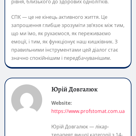
рівня, близького до здорових однолітків.
СПК — це не кінець активного життя. Це
запрошення глибше зрозуміти зв’язок між тим,
що ми їмо, як рухаємося, як переживаємо
емоції, і тим, як функціонує наш кишківник. З
правильними інструментами цей діалог стає
значно спокійнішим і передбачуванішим.
Юрій Довгалюк
Website:
https://www.profstomat.com.ua
Юрій Довгалюк — лікар-
терапевт вищої категорії з 14-