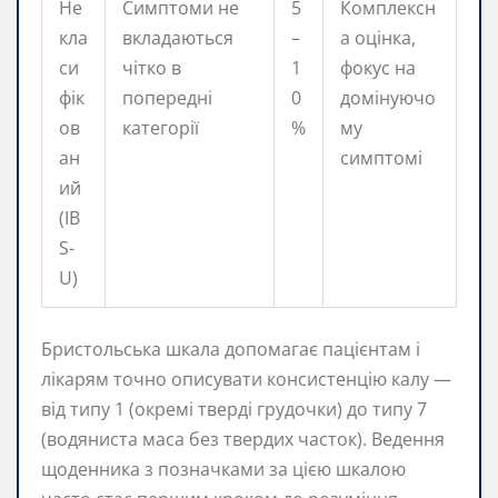
Не
Симптоми не
5
Комплексн
кла
вкладаються
–
а оцінка,
си
чітко в
1
фокус на
фік
попередні
0
домінуючо
ов
категорії
%
му
ан
симптомі
ий
(IB
S-
U)
Бристольська шкала допомагає пацієнтам і
лікарям точно описувати консистенцію калу —
від типу 1 (окремі тверді грудочки) до типу 7
(водяниста маса без твердих часток). Ведення
щоденника з позначками за цією шкалою