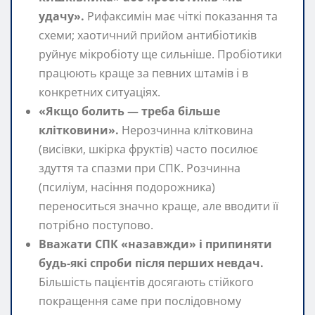
удачу».
Рифаксимін має чіткі показання та
схеми; хаотичний прийом антибіотиків
руйнує мікробіоту ще сильніше. Пробіотики
працюють краще за певних штамів і в
конкретних ситуаціях.
«Якщо болить — треба більше
клітковини».
Нерозчинна клітковина
(висівки, шкірка фруктів) часто посилює
здуття та спазми при СПК. Розчинна
(псиліум, насіння подорожника)
переноситься значно краще, але вводити її
потрібно поступово.
Вважати СПК «назавжди» і припиняти
будь-які спроби після перших невдач.
Більшість пацієнтів досягають стійкого
покращення саме при послідовному