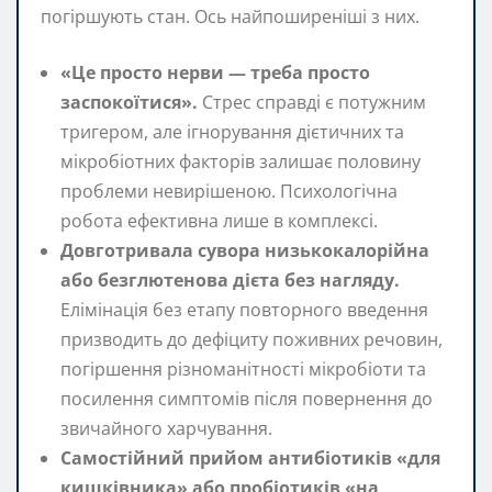
погіршують стан. Ось найпоширеніші з них.
«Це просто нерви — треба просто
заспокоїтися».
Стрес справді є потужним
тригером, але ігнорування дієтичних та
мікробіотних факторів залишає половину
проблеми невирішеною. Психологічна
робота ефективна лише в комплексі.
Довготривала сувора низькокалорійна
або безглютенова дієта без нагляду.
Елімінація без етапу повторного введення
призводить до дефіциту поживних речовин,
погіршення різноманітності мікробіоти та
посилення симптомів після повернення до
звичайного харчування.
Самостійний прийом антибіотиків «для
кишківника» або пробіотиків «на