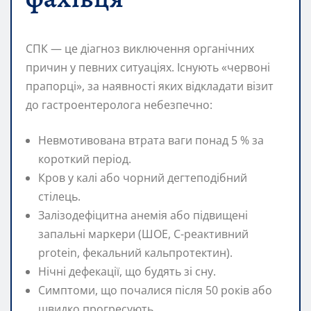
СПК — це діагноз виключення органічних
причин у певних ситуаціях. Існують «червоні
прапорці», за наявності яких відкладати візит
до гастроентеролога небезпечно:
Невмотивована втрата ваги понад 5 % за
короткий період.
Кров у калі або чорний дегтеподібний
стілець.
Залізодефіцитна анемія або підвищені
запальні маркери (ШОЕ, С-реактивний
protein, фекальний кальпротектин).
Нічні дефекації, що будять зі сну.
Симптоми, що почалися після 50 років або
швидко прогресують.