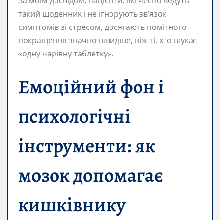
За моїм досвідом, пацієнти, які чесно ведуть
такий щоденник і не ігнорують зв’язок
симптомів зі стресом, досягають помітного
покращення значно швидше, ніж ті, хто шукає
«одну чарівну таблетку».
Емоційний фон і
психологічні
інструменти: як
мозок допомагає
кишківнику