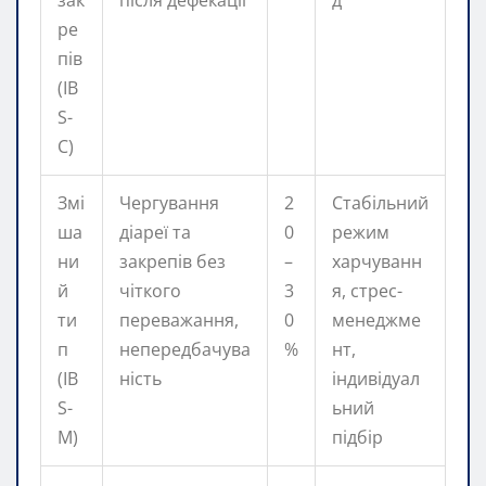
зак
після дефекації
д
ре
пів
(IB
S-
C)
Змі
Чергування
2
Стабільний
ша
діареї та
0
режим
ни
закрепів без
–
харчуванн
й
чіткого
3
я, стрес-
ти
переважання,
0
менеджме
п
непередбачува
%
нт,
(IB
ність
індивідуал
S-
ьний
M)
підбір