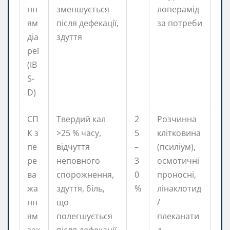
нн
зменшується
лоперамід
ям
після дефекації,
за потреби
діа
здуття
реї
(IB
S-
D)
СП
Твердий кал
2
Розчинна
К з
>25 % часу,
5
клітковина
пе
відчуття
–
(псиліум),
ре
неповного
3
осмотичні
ва
спорожнення,
0
проносні,
жа
здуття, біль,
%
лінаклотид
нн
що
/
ям
полегшується
плеканати