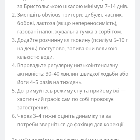
за Бристольською шкалою мінімум 7–14 днів.
Зменшіть obvious тригери: цибуля, часник,
бобові, лактоза (якщо непереносимість),
газовані напої, жувальна гумка з сорбітом.
Додайте розчинну клітковину (псиліум 5–10 г
на день) поступово, запиваючи великою
кількістю води.
Впровадьте регулярну низькоінтенсивну
активність: 30–40 хвилин швидкої ходьби або
йоги 4–5 разів на тиждень.
Дотримуйтесь режиму сну та прийому їжі —
хаотичний графік сам по собі провокує
загострення.
Через 3–4 тижні оцініть динаміку та за
потреби зверніться до фахівця для корекції.